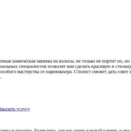
ная химическая завивка на волосы, не только не портит их, но
нальных специалистов позволят вам сделать красивую и стильн
 особого мастерства от парикмахера. Стилист сможет дать совет 
.
Заказать услугу
еха и красоты. Более того, для нас дорог каждый клиент, и мы 