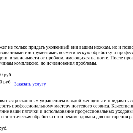
ожет не только придать ухоженный вид вашим ножкам, но и поз
зованными инструментами, косметическую обработку и професс
ств, в зависимости от проблем, имеющихся на ногте. После пр
жчинам комплексно, до исчезновения проблемы.
00
руб.
0
руб.
Заказать услугу
ставаться роскошным украшением каждой женщины и придавать с
верить профессиональному мастеру ногтевого сервиса. Качестве
ояние ваши пяточки и использование профессиональных уходовых
 эстетическая обработка стоп рекомендована для повторения ра
руб.