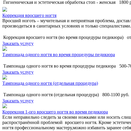
Гигиеническая и эстетическая обработка стоп - женская
1800
р
Коррекция вросшего ногтя
Вросший ноготь – мучительная и неприятная проблема, достав
производиться в санитарных условиях и только специалистами
Коррекция вросшего ногтя (во время процедуры педикюра)
о
Заказать услугу
Тампонада одного ногтя во время процедуры педикюра
Тампонада одного ногтя во время процедуры педикюра
500-7
Заказать услугу
Тампонада одного ногтя (отдельная процедура)
Тампонада одного ногтя (отдельная процедура)
800-1100
руб.
Заказать услугу
Коррекция 1-ого вросшего ногтя во время педикюра
Если неправильно следить за своими ножками или носить слиш
распространённой проблемой вросшего ногтя. Кроме эстетичес
ногтя профессиональному мастеру,можно избавить заранее себя