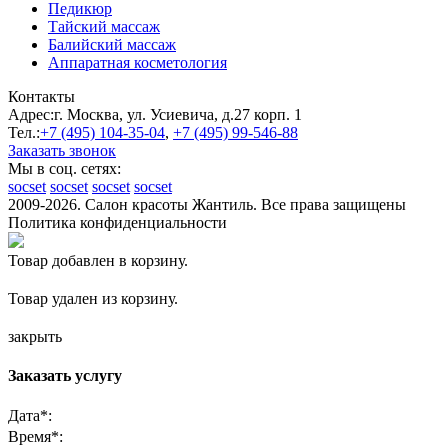
Педикюр
Тайский массаж
Балийский массаж
Аппаратная косметология
Контакты
Адрес:
г. Москва, ул. Усиевича, д.27 корп. 1
Тел.:
+7 (495)
104-35-04
,
+7 (495)
99-546-88
Заказать звонок
Мы в соц. сетях:
socset
socset
socset
socset
2009-2026. Салон красоты Жантиль. Все права защищены
Политика конфиденциальности
Товар добавлен в корзину.
Товар удален из корзину.
закрыть
Заказать услугу
Дата
*
:
Время
*
: