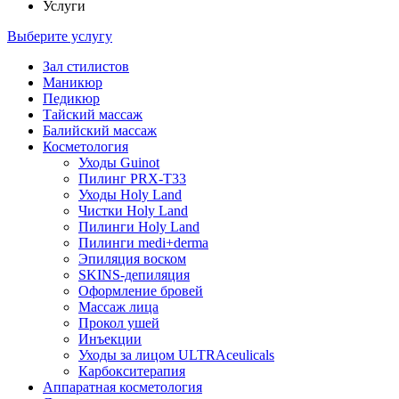
Услуги
Выберите услугу
Зал стилистов
Маникюр
Педикюр
Тайский массаж
Балийский массаж
Косметология
Уходы Guinot
Пилинг PRX-T33
Уходы Holy Land
Чистки Holy Land
Пилинги Holy Land
Пилинги medi+derma
Эпиляция воском
SKINS-депиляция
Оформление бровей
Массаж лица
Прокол ушей
Инъекции
Уходы за лицом ULTRAceulicals
Карбокситерапия
Аппаратная косметология