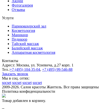
Акции
Фотогалерея
Отзывы
Услуги
Парикмахерский зал
Косметология
Маникюр
Педикюр
Тайский массаж
Балийский массаж
Аппаратная косметология
Контакты
Адрес:
г. Москва, ул. Усиевича, д.27 корп. 1
Тел.:
+7 (495)
104-35-04
,
+7 (495)
99-546-88
Заказать звонок
Мы в соц. сетях:
socset
socset
socset
socset
2009-2026. Салон красоты Жантиль. Все права защищены
Политика конфиденциальности
Товар добавлен в корзину.