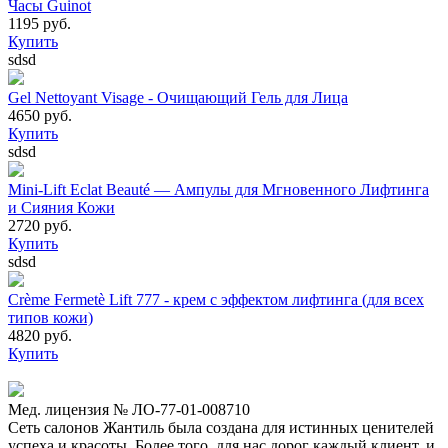
Часы Guinot
1195 руб.
Купить
sdsd
Gel Nettoyant Visage - Очищающий Гель для Лица
4650 руб.
Купить
sdsd
Mini-Lift Eclat Beauté — Ампулы для Мгновенного Лифтинга
и Сияния Кожи
2720 руб.
Купить
sdsd
Crème Fermetè Lift 777 - крем с эффектом лифтинга (для всех
типов кожи)
4820 руб.
Купить
Мед. лицензия № ЛО-77-01-008710
Сеть салонов Жантиль была создана для истинных ценителей
успеха и красоты. Более того, для нас дорог каждый клиент, и