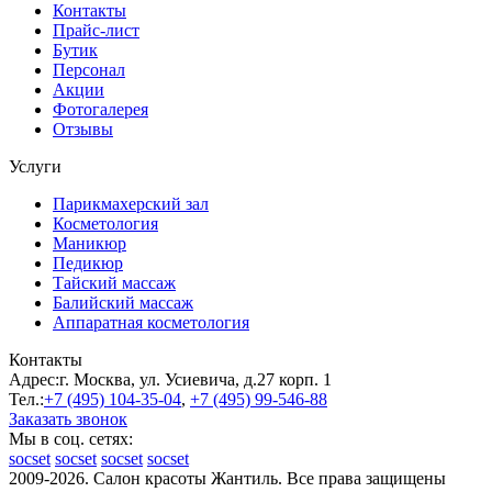
Контакты
Прайс-лист
Бутик
Персонал
Акции
Фотогалерея
Отзывы
Услуги
Парикмахерский зал
Косметология
Маникюр
Педикюр
Тайский массаж
Балийский массаж
Аппаратная косметология
Контакты
Адрес:
г. Москва, ул. Усиевича, д.27 корп. 1
Тел.:
+7 (495)
104-35-04
,
+7 (495)
99-546-88
Заказать звонок
Мы в соц. сетях:
socset
socset
socset
socset
2009-2026. Салон красоты Жантиль. Все права защищены