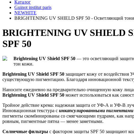
Каталог
Guinot institut paris
NEWHITE
BRIGHTENING UV SHIELD SPF 50 - Осветляющий тонир
BRIGHTENING UV SHIELD SPF
SPF 50
Brightening UV Shield SPF 50
— это осветляющий защитн
тон кожи.
Brightening UV Shield SPF 50
защищает кожу от воздействия УФ
существующую пигментацию. Благодаря инновационной текстур
Наносите ежедневно на предварительно очищенную кожу лица 
Brightening UV Shield SPF 50
может использоваться как самос
Тройное действие крема: надежная защита от УФ-А и УФ-В луч
Инновационная текстура с
инкапсулированными пигментам
пигменты скомбинированы со смягчающими пудрами, как напри
ровным, пигментные пятна — менее заметными.
Солнечные фильтры
с фактором защиты SPF 50 защищают ко