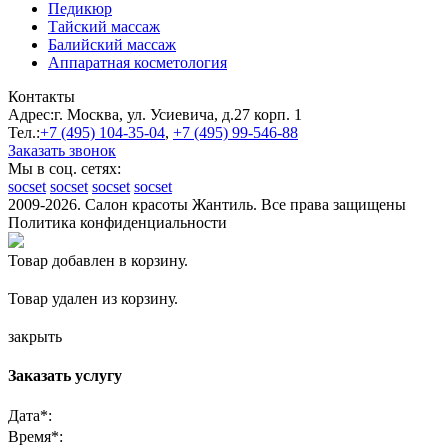
Педикюр
Тайский массаж
Балийский массаж
Аппаратная косметология
Контакты
Адрес:
г. Москва, ул. Усиевича, д.27 корп. 1
Тел.:
+7 (495)
104-35-04
,
+7 (495)
99-546-88
Заказать звонок
Мы в соц. сетях:
socset
socset
socset
socset
2009-2026. Салон красоты Жантиль. Все права защищены
Политика конфиденциальности
Товар добавлен в корзину.
Товар удален из корзину.
закрыть
Заказать услугу
Дата
*
:
Время
*
: