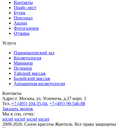
Контакты
Прайс-лист
Бутик
Персонал
Акции
Фотогалерея
Отзывы
Услуги
Парикмахерский зал
Косметология
Маникюр
Педикюр
Тайский массаж
Балийский массаж
Аппаратная косметология
Контакты
Адрес:
г. Москва, ул. Усиевича, д.27 корп. 1
Тел.:
+7 (495)
104-35-04
,
+7 (495)
99-546-88
Заказать звонок
Мы в соц. сетях:
socset
socset
socset
socset
2009-2026. Салон красоты Жантиль. Все права защищены