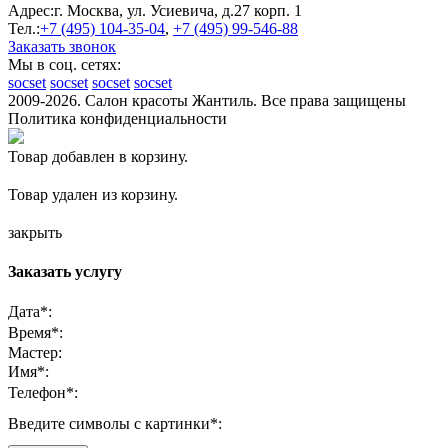
Адрес:
г. Москва, ул. Усиевича, д.27 корп. 1
Тел.:
+7 (495)
104-35-04
,
+7 (495)
99-546-88
Заказать звонок
Мы в соц. сетях:
socset
socset
socset
socset
2009-2026. Салон красоты Жантиль. Все права защищены
Политика конфиденциальности
Товар добавлен в корзину.
Товар удален из корзину.
закрыть
Заказать услугу
Дата
*
:
Время
*
:
Мастер:
Имя
*
:
Телефон
*
:
Введите символы с картинки
*
: