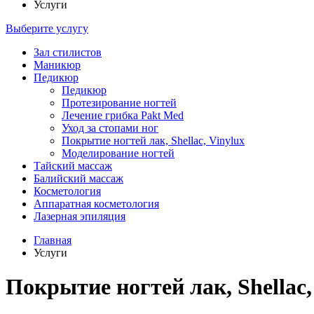
Услуги
Выберите услугу
Зал стилистов
Маникюр
Педикюр
Педикюр
Протезирование ногтей
Лечение грибка Pakt Med
Уход за стопами ног
Покрытие ногтей лак, Shellac, Vinylux
Моделирование ногтей
Тайский массаж
Балийский массаж
Косметология
Аппаратная косметология
Лазерная эпиляция
Главная
Услуги
Покрытие ногтей лак, Shellac,