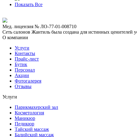
Показать Все
Мед. лицензия № ЛО-77-01-008710
Сеть салонов Жантиль была создана для истинных ценителей усп
О компании
Услуги
Контакты
Прайс-лист
Бутик
Персонал
Акции
Фотогалерея
Отзывы
Услуги
Парикмахерский зал
Косметология
Маникюр
Педикюр
Тайский массаж
Балийский массаж