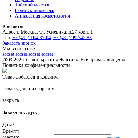
Тайский массаж
Балийский массаж
Аппаратная косметология
Контакты
Адрес:
г. Москва, ул. Усиевича, д.27 корп. 1
Тел.:
+7 (495)
104-35-04
,
+7 (495)
99-546-88
Заказать звонок
Мы в соц. сетях:
socset
socset
socset
socset
2009-2026. Салон красоты Жантиль. Все права защищены
Политика конфиденциальности
Товар добавлен в корзину.
Товар удален из корзину.
закрыть
Заказать услугу
Дата
*
:
Время
*
:
Мастер: