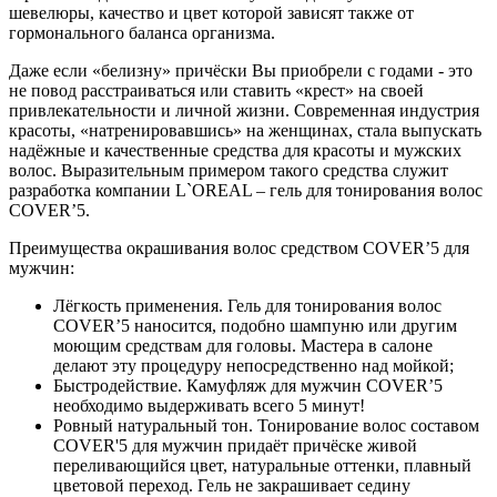
шевелюры, качество и цвет которой зависят также от
гормонального баланса организма.
Даже если «белизну» причёски Вы приобрели с годами - это
не повод расстраиваться или ставить «крест» на своей
привлекательности и личной жизни. Современная индустрия
красоты, «натренировавшись» на женщинах, стала выпускать
надёжные и качественные средства для красоты и мужских
волос. Выразительным примером такого средства служит
разработка компании L`OREAL – гель для тонирования волос
COVER’5.
Преимущества окрашивания волос средством COVER’5 для
мужчин:
Лёгкость применения. Гель для тонирования волос
COVER’5 наносится, подобно шампуню или другим
моющим средствам для головы. Мастера в салоне
делают эту процедуру непосредственно над мойкой;
Быстродействие. Камуфляж для мужчин COVER’5
необходимо выдерживать всего 5 минут!
Ровный натуральный тон. Тонирование волос составом
COVER'5 для мужчин придаёт причёске живой
переливающийся цвет, натуральные оттенки, плавный
цветовой переход. Гель не закрашивает седину