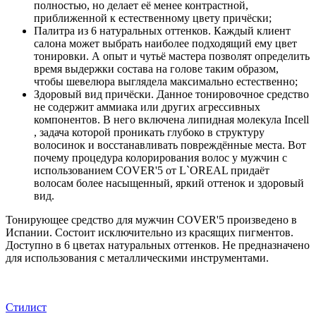
полностью, но делает её менее контрастной,
приближенной к естественному цвету причёски;
Палитра из 6 натуральных оттенков. Каждый клиент
салона может выбрать наиболее подходящий ему цвет
тонировки. А опыт и чутьё мастера позволят определить
время выдержки состава на голове таким образом,
чтобы шевелюра выглядела максимально естественно;
Здоровый вид причёски. Данное тонировочное средство
не содержит аммиака или других агрессивных
компонентов. В него включена липидная молекула Incell
, задача которой проникать глубоко в структуру
волосинок и восстанавливать повреждённые места. Вот
почему процедура колорирования волос у мужчин с
использованием COVER'5 от L`OREAL придаёт
волосам более насыщенный, яркий оттенок и здоровый
вид.
Тонирующее средство для мужчин COVER'5 произведено в
Испании. Состоит исключительно из красящих пигментов.
Доступно в 6 цветах натуральных оттенков. Не предназначено
для использования с металлическими инструментами.
Стилист