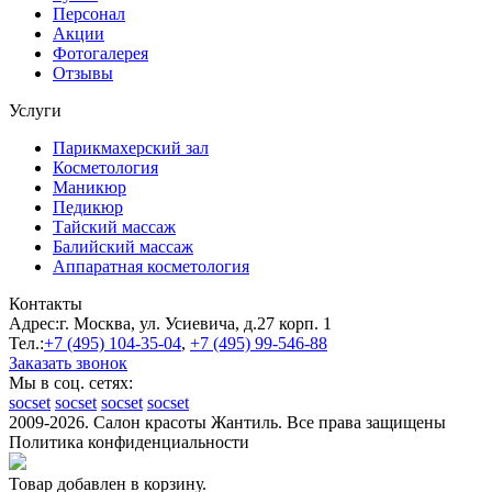
Персонал
Акции
Фотогалерея
Отзывы
Услуги
Парикмахерский зал
Косметология
Маникюр
Педикюр
Тайский массаж
Балийский массаж
Аппаратная косметология
Контакты
Адрес:
г. Москва, ул. Усиевича, д.27 корп. 1
Тел.:
+7 (495)
104-35-04
,
+7 (495)
99-546-88
Заказать звонок
Мы в соц. сетях:
socset
socset
socset
socset
2009-2026. Салон красоты Жантиль. Все права защищены
Политика конфиденциальности
Товар добавлен в корзину.