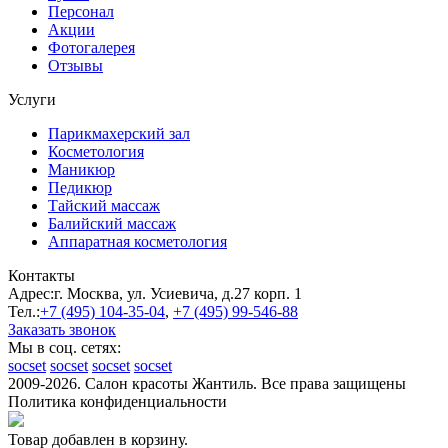
Персонал
Акции
Фотогалерея
Отзывы
Услуги
Парикмахерский зал
Косметология
Маникюр
Педикюр
Тайский массаж
Балийский массаж
Аппаратная косметология
Контакты
Адрес:
г. Москва, ул. Усиевича, д.27 корп. 1
Тел.:
+7 (495)
104-35-04
,
+7 (495)
99-546-88
Заказать звонок
Мы в соц. сетях:
socset
socset
socset
socset
2009-2026. Салон красоты Жантиль. Все права защищены
Политика конфиденциальности
Товар добавлен в корзину.